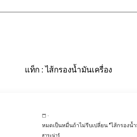
หน้าแรก
เกี่ยวกับเรา
บริการข
แท็ก : ไส้กรองน้ำมันเครื่อง
-
calendar_today
หมดเป็นหมื่นถ้าไม่รีบเปลี่ยน "ไส้กรองน้ำ
สาระน่ารู้