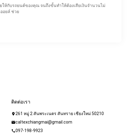
ห้กับรถยนต์ของคุณ จนถึงขั้นทำให้ต้องเสียเงินจำนวนไม่
 ออยล์ ช่วย
ติดต่อเรา
261 หมู่ 2 สันพระเนตร สันทราย เชียงใหม่ 50210
location_on
caltexchiangmai@gmail.com
mail
097-198-9923
call