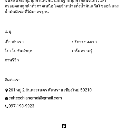
ขนส่ง และกลุ่มลูกค้าแทงค์น้ำมันมีฐานลูกค้าที่แข็งแกร่งและ
ครอบคลุมลูกค้าทั่วภาคเหนือ โดยจำหน่ายทั้งน้ำมันแก๊สโซฮอล์ และ
น้ำมันดีเซลที่ได้มาตรฐาน
เมนู
เกี่ยวกับเรา
บริการของเรา
โปรโมชันล่าสุด
เกร็ดความรู้
ภาพรีวิว
ติดต่อเรา
261 หมู่ 2 สันพระเนตร สันทราย เชียงใหม่ 50210
location_on
caltexchiangmai@gmail.com
mail
097-198-9923
call