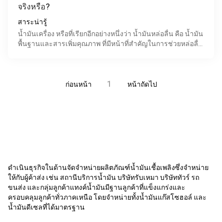
จริงหรือ?
สาระน่ารู้
น้ำมันเครื่อง หรือที่เรียกอีกอย่างหนึ่งว่า น้ำมันหล่อลื่น คือ น้ำมัน
พื้นฐานและสารเพิ่มคุณภาพ ที่มีหน้าที่สำคัญในการช่วยหล่อลื่น
ชิ้นส่วนของเครื่องยนต์ น้ำมันเครื
1
ก่อนหน้า
หน้าถัดไป
ดำเนินธุรกิจในด้านจัดจำหน่ายผลิตภัณฑ์น้ำมันเชื้อเพลิงซึ่งจำหน่าย
ให้กับผู้ค้าส่ง เช่น สถานีบริการน้ำมัน บริษัทรับเหมา บริษัททัวร์ รถ
ขนส่ง และกลุ่มลูกค้าแทงค์น้ำมันมีฐานลูกค้าที่แข็งแกร่งและ
ครอบคลุมลูกค้าทั่วภาคเหนือ โดยจำหน่ายทั้งน้ำมันแก๊สโซฮอล์ และ
น้ำมันดีเซลที่ได้มาตรฐาน