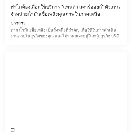
ทำไมต้องเลือกใช้บริการ "แพนด้า สตาร์ออยล์" ตัวแทน
จำหน่ายน้ำมันเชื้อเพลิงคุณภาพในภาคเหนือ
ข่าวสาร
หาก น้ำมันเชื้อเพลิง เป็นสิ่งหนึ่งที่สำคัญ เพื่อใช้ในการดำเนิน
งานภายในธุรกิจของคุณ และไม่ว่าคุณจะอยู่ในกลุ่มธุรกิจ บริษัท
รับเหมา บริษัททัวร์ บริษัทขนส่ง หรือแม้
-
calendar_today