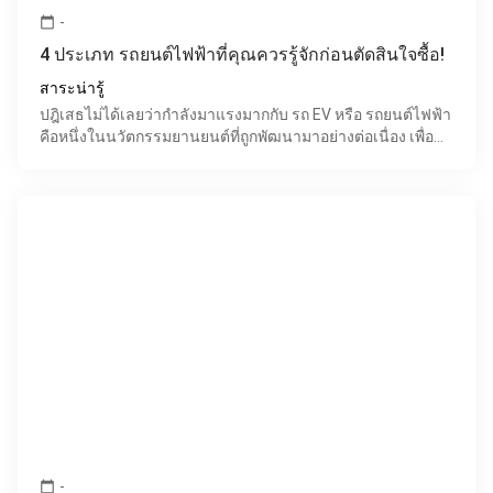
-
calendar_today
4 ประเภท รถยนต์ไฟฟ้าที่คุณควรรู้จักก่อนตัดสินใจซื้อ!
สาระน่ารู้
ปฎิเสธไม่ได้เลยว่ากำลังมาแรงมากกับ รถ EV หรือ รถยนต์ไฟฟ้า
คือหนึ่งในนวัตกรรมยานยนต์ที่ถูกพัฒนามาอย่างต่อเนื่อง เพื่อ
ทดแทนรถยนต์ที่ใช้น้ำมันเชื้อเพลิงในการขับเคล
-
calendar_today