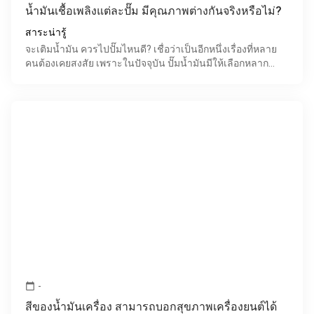
น้ำมันเชื้อเพลิงแต่ละปั๊ม มีคุณภาพต่างกันจริงหรือไม่?
สาระน่ารู้
จะเติมน้ำมัน ควรไปปั๊มไหนดี? เชื่อว่าเป็นอีกหนึ่งเรื่องที่หลาย
คนต้องเคยสงสัย เพราะในปัจจุบัน ปั๊มน้ำมันมีให้เลือกหลาก
หลาย หลายคนอาจมีปั๊มน้ำมันในดวงใจ หรือเลือ
-
calendar_today
สีของน้ำมันเครื่อง สามารถบอกสุขภาพเครื่องยนต์ได้