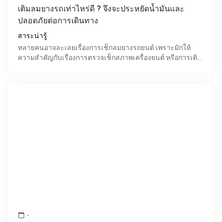
เติมลมยางรถเท่าไหร่ดี ? จึงจะประหยัดน้ำมันและ
ปลอดภัยต่อการเดินทาง
สาระน่ารู้
หลายคนอาจละเลยเรื่องการเช็กลมยางรถยนต์ เพราะมักให้
ความสำคัญกับเรื่องการตรวจเช็กสภาพเครื่องยนต์ หรือการเติม
น้ำมันซะเป็นส่วนใหญ่ แต่!! อย่าลืม ว่ายางรถยนต์เป็นส่ว
-
calendar_today