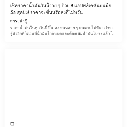
เช็คราคาน้ำมันวันนี้ง่าย ๆ ด้วย 9 แอปพลิเคชันบนมือ
ถือ สุดปัง! ราคาจะขึ้นหรือลงก็ไม่หวั่น
สาระน่ารู้
ราคาน้ำมันในทุกวันนี้ขึ้น-ลง จนหลาย ๆ คนตามไม่ทัน กว่าจะ
รู้ตัวอีกทีก็ตอนที่น้ำมันใกล้หมดและต้องเติมน้ำมันไปซะแล้ว ได้
แต่นึกเสียดายว่าถ้ารู้ล่วงหน้า คงจะรีบเติมน
-
calendar_today