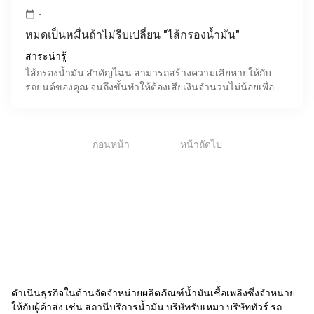
-
calendar_today
หมดเป็นหมื่นถ้าไม่รีบเปลี่ยน "ไส้กรองน้ำมัน"
สาระน่ารู้
ไส้กรองน้ำมัน สำคัญไฉน สามารถสร้างความเสียหายให้กับ
รถยนต์ของคุณ จนถึงขั้นทำให้ต้องเสียเงินจำนวนไม่น้อยเพื่อ
ซ่อมแซมมัน จริงหรือ? วันนี้ให้แพนด้า สตาร์ ออยล์ ช่วย
1
ก่อนหน้า
หน้าถัดไป
ดำเนินธุรกิจในด้านจัดจำหน่ายผลิตภัณฑ์น้ำมันเชื้อเพลิงซึ่งจำหน่าย
ให้กับผู้ค้าส่ง เช่น สถานีบริการน้ำมัน บริษัทรับเหมา บริษัททัวร์ รถ