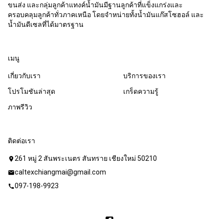
ขนส่ง และกลุ่มลูกค้าแทงค์น้ำมันมีฐานลูกค้าที่แข็งแกร่งและ
ครอบคลุมลูกค้าทั่วภาคเหนือ โดยจำหน่ายทั้งน้ำมันแก๊สโซฮอล์ และ
น้ำมันดีเซลที่ได้มาตรฐาน
เมนู
เกี่ยวกับเรา
บริการของเรา
โปรโมชันล่าสุด
เกร็ดความรู้
ภาพรีวิว
ติดต่อเรา
261 หมู่ 2 สันพระเนตร สันทราย เชียงใหม่ 50210
location_on
caltexchiangmai@gmail.com
mail
097-198-9923
call