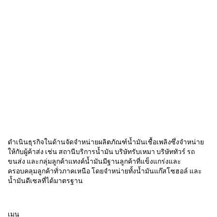
ดำเนินธุรกิจในด้านจัดจำหน่ายผลิตภัณฑ์น้ำมันเชื้อเพลิงซึ่งจำหน่าย
ให้กับผู้ค้าส่ง เช่น สถานีบริการน้ำมัน บริษัทรับเหมา บริษัททัวร์ รถ
ขนส่ง และกลุ่มลูกค้าแทงค์น้ำมันมีฐานลูกค้าที่แข็งแกร่งและ
ครอบคลุมลูกค้าทั่วภาคเหนือ โดยจำหน่ายทั้งน้ำมันแก๊สโซฮอล์ และ
น้ำมันดีเซลที่ได้มาตรฐาน
เมนู