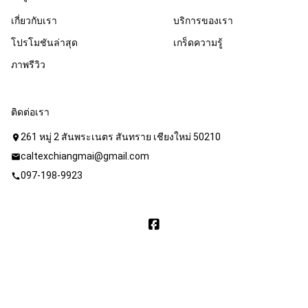
เกี่ยวกับเรา
บริการของเรา
โปรโมชันล่าสุด
เกร็ดความรู้
ภาพรีวิว
ติดต่อเรา
261 หมู่ 2 สันพระเนตร สันทราย เชียงใหม่ 50210
location_on
caltexchiangmai@gmail.com
mail
097-198-9923
call
Copyright © 2020 บริษัท แพนด้า สตาร์ ออยล์ จำกัด. All Rights
Reserved. Powered by
WebFaster.online