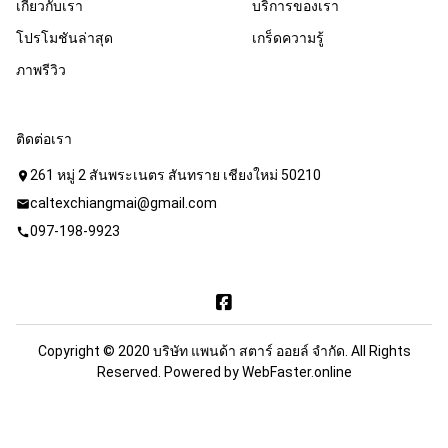
เกี่ยวกับเรา
บริการของเรา
โปรโมชันล่าสุด
เกร็ดความรู้
ภาพรีวิว
ติดต่อเรา
261 หมู่ 2 สันพระเนตร สันทราย เชียงใหม่ 50210
location_on
caltexchiangmai@gmail.com
mail
097-198-9923
call
Copyright © 2020 บริษัท แพนด้า สตาร์ ออยล์ จำกัด. All Rights
Reserved. Powered by
WebFaster.online