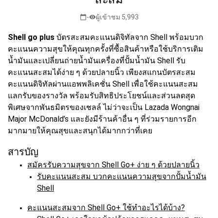
-
ผู้เข้าชม 5,993
calendar_today
visibility
Shell go plus
บัตรสะสมคะแนนดิจิทัลจาก Shell พร้อมบวก
คะแนนความสุขให้คุณทุกครั้งที่ซื้อสินค้าหรือใช้บริการเติม
น้ำมันและเปลี่ยนถ่ายน้ำมันเครื่องที่ปั้มน้ำมัน Shell รับ
คะแนนสะสมได้ง่าย ๆ ด้วยปลายนิ้ว เพียงสแกนบัตรสะสม
คะแนนดิจิทัลผ่านแอพพลิเคชั่น Shell เพื่อใช้คะแนนสะสม
แลกรับของรางวัล พร้อมรับสิทธิประโยชน์และส่วนลดสุด
พิเศษจากพันธมิตรของเชลล์ ไม่ว่าจะเป็น Lazada Wongnai
Major McDonald’s และยังมีร้านค้าอื่น ๆ ที่ร่วมรายการอีก
มากมายให้คุณสุขและสนุกได้มากกว่าที่เคย
สารบัญ
สมัครรับความสุขจาก Shell Go+ ง่าย ๆ ด้วยปลายนิ้ว
รับคะแนนสะสม บวกคะแนนความสุขจากปั้มน้ำมัน
Shell
คะแนนสะสมจาก Shell Go+ ใช้ทำอะไรได้บ้าง?