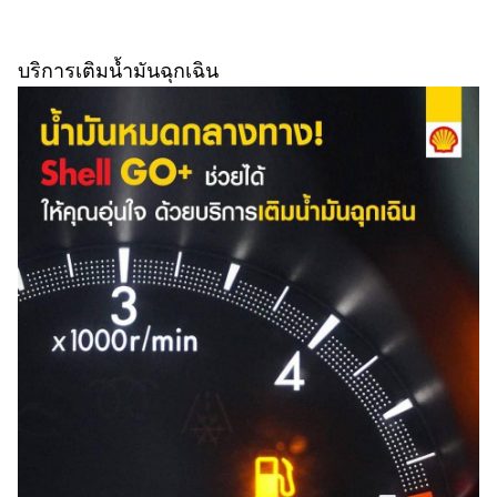
บริการเติมน้ำมันฉุกเฉิน