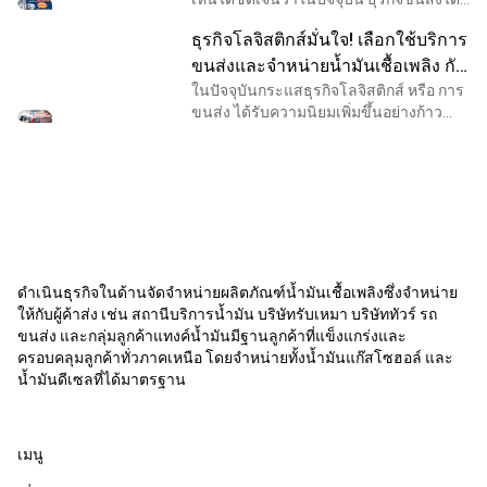
รับความนิยมอย่างมาก ที่มาแรงที่สุดและ
ธุรกิจโลจิสติกส์มั่นใจ! เลือกใช้บริการ
เห็นกันได้ชัดเลยก็คือ ธุรกิจขนส่งพัสดุ ด้วย
กระแ
ขนส่งและจำหน่ายน้ำมันเชื้อเพลิง กับ
แพนด้า สตาร์ออยล์
ในปัจจุบันกระแสธุรกิจโลจิสติกส์ หรือ การ
ขนส่ง ได้รับความนิยมเพิ่มขึ้นอย่างก้าว
กระโดด ด้วยพฤติกรรมของผู้บริโภคที่
เปลี่ยนไป ช่องทางออนไลน์เริ่มเข้ามาเป็น
ตัวแปรสำค
ดำเนินธุรกิจในด้านจัดจำหน่ายผลิตภัณฑ์น้ำมันเชื้อเพลิงซึ่งจำหน่าย
ให้กับผู้ค้าส่ง เช่น สถานีบริการน้ำมัน บริษัทรับเหมา บริษัททัวร์ รถ
ขนส่ง และกลุ่มลูกค้าแทงค์น้ำมันมีฐานลูกค้าที่แข็งแกร่งและ
ครอบคลุมลูกค้าทั่วภาคเหนือ โดยจำหน่ายทั้งน้ำมันแก๊สโซฮอล์ และ
น้ำมันดีเซลที่ได้มาตรฐาน
เมนู