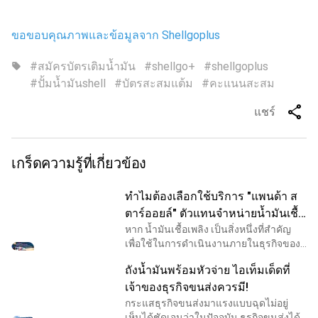
ขอขอบคุณภาพและข้อมูลจาก Shellgoplus
#สมัครบัตรเติมน้ำมัน
#shellgo+
#shellgoplus
sell
#ปั้มน้ำมันshell
#บัตรสะสมแต้ม
#คะแนนสะสม
share
แชร์
เกร็ดความรู้ที่เกี่ยวข้อง
ทำไมต้องเลือกใช้บริการ "แพนด้า ส
ตาร์ออยล์" ตัวแทนจำหน่ายน้ำมันเชื้อ
เพลิงคุณภาพในภาคเหนือ
หาก น้ำมันเชื้อเพลิง เป็นสิ่งหนึ่งที่สำคัญ
เพื่อใช้ในการดำเนินงานภายในธุรกิจของ
คุณ และไม่ว่าคุณจะอยู่ในกลุ่มธุรกิจ บริษัท
ถังน้ำมันพร้อมหัวจ่าย ไอเท็มเด็ดที่
รับเหมา บริษัททัวร์ บริษัทขนส่ง หรือแม้
เจ้าของธุรกิจขนส่งควรมี!
กระแสธุรกิจขนส่งมาแรงแบบฉุดไม่อยู่
เห็นได้ชัดเจนว่าในปัจจุบัน ธุรกิจขนส่งได้