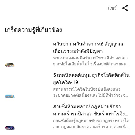
share
แชร์
เกร็ดความรู้ที่เกี่ยวข้อง
ควันขาว-ควันดำจากรถ! สัญญาณ
เตือนว่ารถกำลังมีปัญหา
หากรถของคุณมีควันรถสีขาว สีดำ ออกมา
จากท่อไอเสียนั้นไม่ใช่เรื่องปกติ! หลายคน
อาจคิดว่าเป็นเพราะเครื่องยนต์เก่า ทำให้
5 เทคนิคลดต้นทุน ธุรกิจโลจิสติกส์ใน
ระบบเครื่องยนต์ภายในทำงานได้ไม่เต็มที่
แต่ความ
ยุคโควิด-19
สถานการณ์โควิดในปัจจุบันยังคงแพร่
ระบาดอย่างต่อเนื่อง และไม่มีทีท่าว่าจะจบ
ลงง่าย ๆ ทำให้ธุรกิจหนึ่งเข้ามามีบทบาท
สายซิ่งห้ามพลาด! กฎหมายอัตรา
สำคัญอย่างมากในการขับเคลื่อนเศรษฐกิจ
นั่นก็คือ ธุ
ความเร็วรถปีล่าสุด ขับเร็วเท่าไรจึง
ไม่โดนใบสั่ง
ก่อนซิ่งต้องรู้กฎหมายขับรถ กฎกระทรวงได้
ออก กฎหมายอัตราความเร็วรถ ว่าด้วยเรื่อง
ของ กำหนดอัตราความเร็วสำหรับการขับ