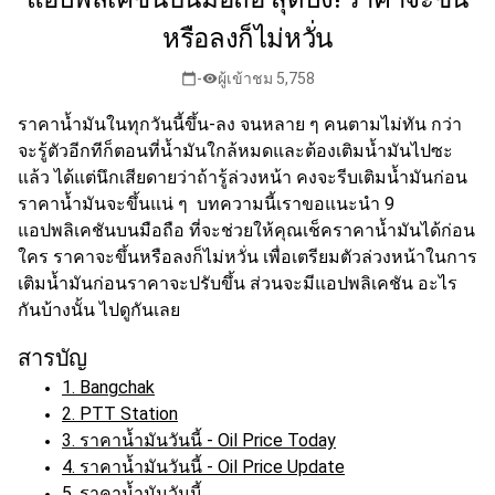
หรือลงก็ไม่หวั่น
-
ผู้เข้าชม 5,758
calendar_today
visibility
ราคาน้ำมันในทุกวันนี้
ขึ้น-ลง จนหลาย ๆ คนตามไม่ทัน กว่า
จะรู้ตัวอีกทีก็ตอนที่น้ำมันใกล้หมดและต้อง
เติมน้ำมัน
ไปซะ
แล้ว ได้แต่นึกเสียดายว่าถ้ารู้ล่วงหน้า คงจะรีบ
เติมน้ำมัน
ก่อน
ราคาน้ำมันจะขึ้นแน่ ๆ บทความนี้เราขอแนะนำ 9
แอปพลิเคชันบนมือถือ ที่จะช่วยให้คุณ
เช็คราคาน้ำมัน
ได้ก่อน
ใคร ราคาจะขึ้นหรือลงก็ไม่หวั่น เพื่อเตรียมตัวล่วงหน้าในการ
เติมน้ำมันก่อนราคาจะปรับขึ้น ส่วนจะมีแอปพลิเคชัน อะไร
กันบ้างนั้น ไปดูกันเลย
สารบัญ
1. Bangchak
2. PTT Station
3. ราคาน้ำมันวันนี้ - Oil Price Today
4. ราคาน้ำมันวันนี้ - Oil Price Update
5. ราคาน้ำมันวันนี้