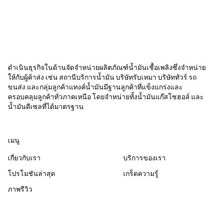
รถในทางเดินรถ พ.ศ.2564 ซึ่งมีความ
สำคัญต่อผู้ขับข
ดำเนินธุรกิจในด้านจัดจำหน่ายผลิตภัณฑ์น้ำมันเชื้อเพลิงซึ่งจำหน่าย
ให้กับผู้ค้าส่ง เช่น สถานีบริการน้ำมัน บริษัทรับเหมา บริษัททัวร์ รถ
ขนส่ง และกลุ่มลูกค้าแทงค์น้ำมันมีฐานลูกค้าที่แข็งแกร่งและ
ครอบคลุมลูกค้าทั่วภาคเหนือ โดยจำหน่ายทั้งน้ำมันแก๊สโซฮอล์ และ
น้ำมันดีเซลที่ได้มาตรฐาน
เมนู
เกี่ยวกับเรา
บริการของเรา
โปรโมชันล่าสุด
เกร็ดความรู้
ภาพรีวิว